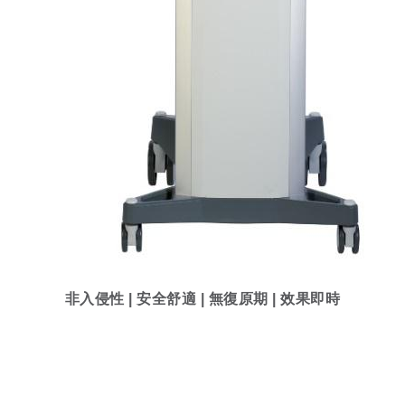
非入侵性 | 安全舒適 | 無復原期 | 效果即時