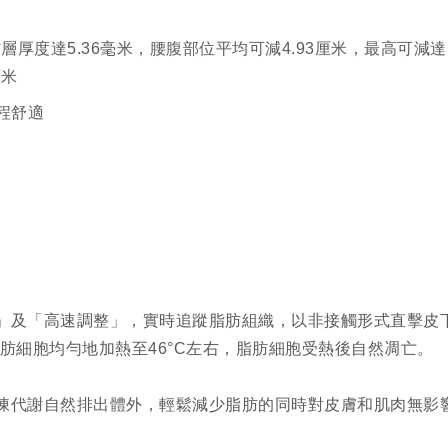
層厚度達5.36毫米，腰腹部位平均可減4.93厘米，最高可減達
厘米
療程舒適
」及「高速調整」，實時追蹤脂肪組織，以非接觸形式直擊皮
標脂肪細胞均勻地加熱至46°C左右，脂肪細胞受熱後自然凋亡。
陳代謝自然排出體外，輕鬆減少脂肪的同時對皮膚和肌肉無影