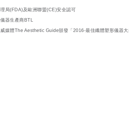
局(FDA)及歐洲聯盟(CE)安全認可
儀器生產商BTL
體The Aesthetic Guide頒發「2016-最佳纖體塑形儀器