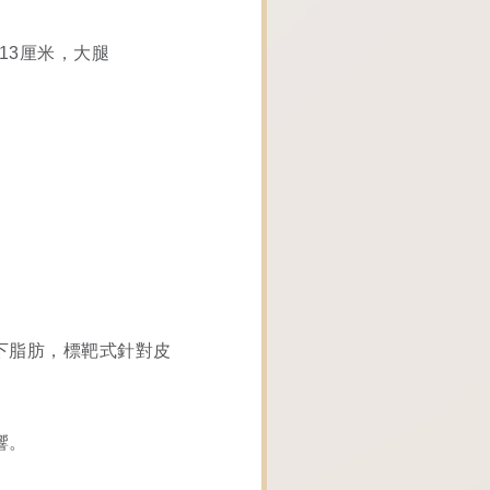
13厘米，大腿
下脂肪，標靶式針對皮
響。