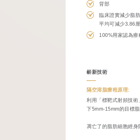
背部
臨床證實減少脂肪
平均可減少3.86
100%用家認為
嶄新技術
隔空溶脂療程原理:
利用「標靶式射頻技術
下5mm-15mm的目
凋亡了的脂肪細胞經身