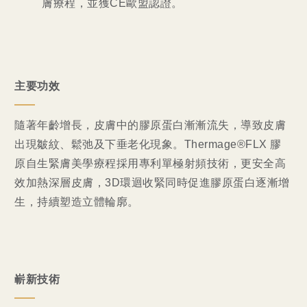
膚療程，並獲CE歐盟認證。
主要功效
隨著年齡增長，皮膚中的膠原蛋白漸漸流失，導致皮膚
出現皺紋、鬆弛及下垂老化現象。Thermage®FLX 膠
原自生緊膚美學療程採用專利單極射頻技術，更安全高
效加熱深層皮膚，3D環迴收緊同時促進膠原蛋白逐漸增
生，持續塑造立體輪廓。
嶄新技術